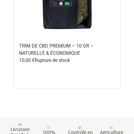
An
TRIM DE CBD PREMIUM – 10 GR –
NATURELLE & ÉCONOMIQUE
INF
10,00
€
Rupture de stock
29,
Livraison
100%
Contrôlé en
Agriculture