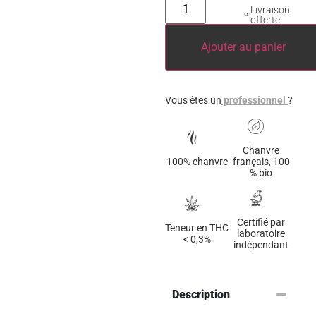
Livraison
offerte
dès 80€
d’achat*
Ajouter au panier
Vous êtes un
professionnel
?
Chanvre
100% chanvre
français, 100
% bio
Certifié par
Teneur en THC
laboratoire
< 0,3%
indépendant
Description