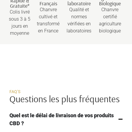
Rapide &
Français
laboratoire
Biologique
Gratuite*
Chanvre
Qualité et
Chanvre
Colis livré
cultivé et
normes
certifié
sous 3 à 5
transformé
vérifiées en
agriculture
jours en
en France
laboratoires
biologique
moyenne
FAQ’S
Questions les plus fréquentes
Quel est le délai de livraison de vos produits
CBD ?