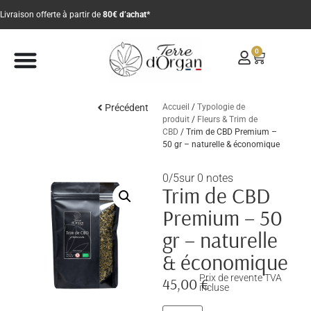
Livraison offerte à partir de
80€ d’achat*
0
Précédent
Accueil
/
Typologie de
produit
/
Fleurs & Trim de
CBD
/ Trim de CBD Premium –
50 gr – naturelle & économique
0/5
sur 0 notes
Trim de CBD
Premium – 50
gr – naturelle
& économique
Prix de revente TVA
45,00
€
incluse