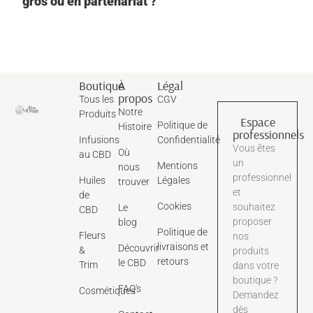
gros ou en partenariat ?
Boutique
À
Légal
propos
Tous les
CGV
Notre
Produits
Espace
Politique de
Histoire
professionnels
Infusions
Confidentialité
Vous êtes
Où
au CBD
un
Mentions
nous
professionnel
Huiles
Légales
trouver
et
de
Cookies
souhaitez
Le
CBD
proposer
blog
Politique de
Fleurs
nos
livraisons et
Découvrir
&
produits
retours
le CBD
Trim
dans votre
boutique ?
FAQ's
Cosmétiques
Demandez
dès