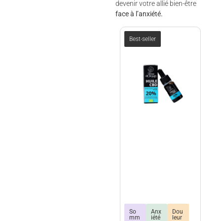
devenir votre allié bien-être
face à l’anxiété.
Best-seller
terre
So
Anx
Dou
mm
iété
leur