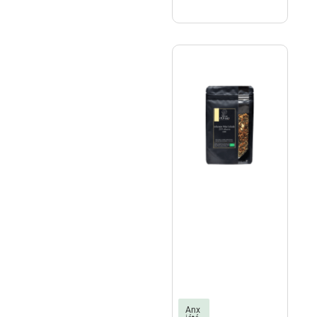
terre
Anx