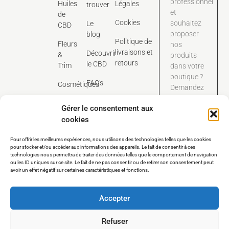
professionnel
Huiles
Légales
trouver
et
de
Cookies
souhaitez
Le
CBD
proposer
blog
Politique de
Fleurs
nos
livraisons et
Découvrir
&
produits
retours
le CBD
Trim
dans votre
boutique ?
FAQ's
Cosmétiques
Demandez
dès
Contact
Gérer le consentement aux
maintenant
cookies
notre
catalogue
Pour offrir les meilleures expériences, nous utilisons des technologies telles que les cookies
tarifaire
pour stocker et/ou accéder aux informations des appareils. Le fait de consentir à ces
dédié aux
technologies nous permettra de traiter des données telles que le comportement de navigation
pros.
ou les ID uniques sur ce site. Le fait de ne pas consentir ou de retirer son consentement peut
avoir un effet négatif sur certaines caractéristiques et fonctions.
Nous contacter
Accepter
Refuser