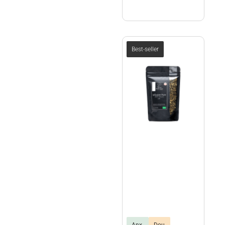
Best-seller
terre
Anx
Dou