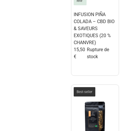
iété
INFUSION PIÑA
COLADA – CBD BIO
& SAVEURS
EXOTIQUES (20 %
CHANVRE)
15,50
Rupture de
€
stock
Best-seller
terre