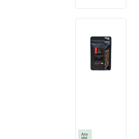
terre
Anx
iété