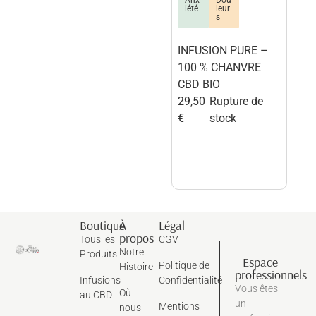
iété
leur
s
INFUSION PURE –
100 % CHANVRE
CBD BIO
29,50
Rupture de
€
stock
Boutique
À
Légal
propos
Tous les
CGV
Notre
Produits
Espace
Politique de
Histoire
professionnels
Infusions
Confidentialité
Vous êtes
Où
au CBD
un
Mentions
nous