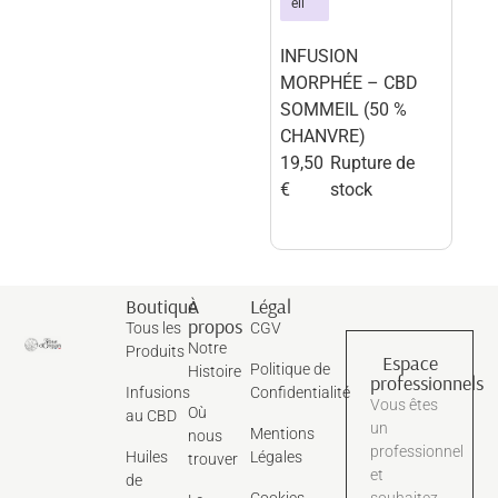
eil
INFUSION
MORPHÉE – CBD
SOMMEIL (50 %
CHANVRE)
19,50
Rupture de
€
stock
Boutique
À
Légal
propos
Tous les
CGV
Notre
Produits
Espace
Politique de
Histoire
professionnels
Infusions
Confidentialité
Vous êtes
Où
au CBD
un
Mentions
nous
professionnel
Huiles
Légales
trouver
et
de