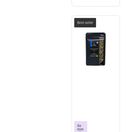
Best-seller
terre
So
mm