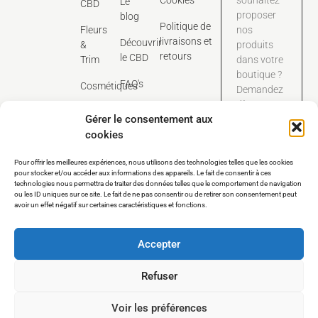
Cookies
souhaitez
Le
CBD
proposer
blog
Politique de
Fleurs
nos
livraisons et
Découvrir
&
produits
retours
le CBD
Trim
dans votre
boutique ?
FAQ's
Cosmétiques
Demandez
dès
Contact
Gérer le consentement aux
maintenant
cookies
notre
catalogue
Pour offrir les meilleures expériences, nous utilisons des technologies telles que les cookies
tarifaire
pour stocker et/ou accéder aux informations des appareils. Le fait de consentir à ces
dédié aux
technologies nous permettra de traiter des données telles que le comportement de navigation
pros.
ou les ID uniques sur ce site. Le fait de ne pas consentir ou de retirer son consentement peut
avoir un effet négatif sur certaines caractéristiques et fonctions.
Nous contacter
Accepter
Refuser
Voir les préférences
COPYRIGHT©Terre d’organ – Tous droits réservés