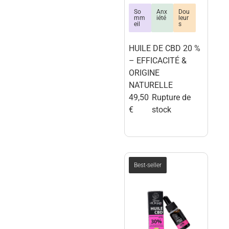
So
Anx
Dou
mm
iété
leur
eil
s
HUILE DE CBD 20 %
– EFFICACITÉ &
ORIGINE
NATURELLE
49,50
Rupture de
€
stock
Best-seller
terre