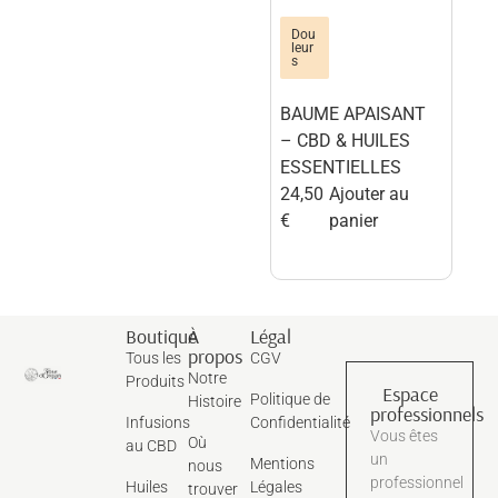
Dou
leur
s
BAUME APAISANT
– CBD & HUILES
ESSENTIELLES
24,50
Ajouter au
€
panier
Boutique
À
Légal
propos
Tous les
CGV
Notre
Produits
Espace
Politique de
Histoire
professionnels
Infusions
Confidentialité
Vous êtes
Où
au CBD
un
Mentions
nous
professionnel
Huiles
Légales
trouver