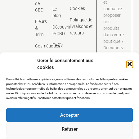
et
de
Cookies
souhaitez
Le
CBD
proposer
blog
Politique de
Fleurs
nos
livraisons et
Découvrir
&
produits
retours
le CBD
Trim
dans votre
boutique ?
FAQ's
Cosmétiques
Demandez
dès
Contact
Gérer le consentement aux
maintenant
cookies
notre
catalogue
Pour offrir les meilleures expériences, nous utilisons des technologies telles que les cookies
tarifaire
pour stocker et/ou accéder aux informations des appareils. Le fait de consentir à ces
dédié aux
technologies nous permettra de traiter des données telles que le comportement de navigation
pros.
ou les ID uniques sur ce site. Le fait de ne pas consentir ou de retirer son consentement peut
avoir un effet négatif sur certaines caractéristiques et fonctions.
Nous contacter
Accepter
Refuser