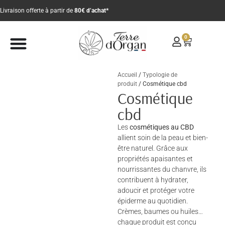
Livraison offerte à partir de
80€ d’achat*
0
Accueil
/
Typologie de
produit
/ Cosmétique cbd
Cosmétique
cbd
Les
cosmétiques au CBD
allient soin de la peau et bien-
être naturel. Grâce aux
propriétés apaisantes et
nourrissantes du chanvre, ils
contribuent à hydrater,
adoucir et protéger votre
épiderme au quotidien.
Crèmes, baumes ou huiles…
chaque produit est conçu