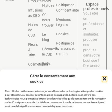
Notre
Produits
Espace
Politique de
Histoire
professionnels
Infusions
Confidentialité
Vous êtes
Où
au CBD
un
Mentions
nous
professionnel
Huiles
Légales
trouver
et
de
Cookies
souhaitez
Le
CBD
proposer
blog
Politique de
Fleurs
nos
livraisons et
Découvrir
&
produits
retours
le CBD
Trim
dans votre
boutique ?
FAQ's
Cosmétiques
Demandez
dès
Contact
Gérer le consentement aux
maintenant
cookies
notre
catalogue
Pour offrir les meilleures expériences, nous utilisons des technologies telles que les cookies
tarifaire
pour stocker et/ou accéder aux informations des appareils. Le fait de consentir à ces
dédié aux
technologies nous permettra de traiter des données telles que le comportement de navigation
pros.
ou les ID uniques sur ce site. Le fait de ne pas consentir ou de retirer son consentement peut
avoir un effet négatif sur certaines caractéristiques et fonctions.
Nous contacter