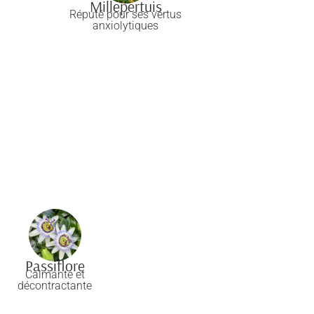
Millepertuis
Réputé pour ses vertus
anxiolytiques
Passiflore
Calmante et
décontractante