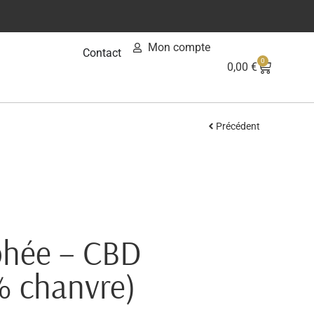
Mon compte
Contact
0
0,00
€
Précédent
phée – CBD
% chanvre)