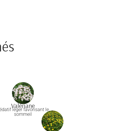
nés
Valériane
édatif léger favorisant le
sommeil