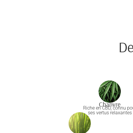
De
Chanvre
Riche en CBD, connu po
ses vertus relaxantes