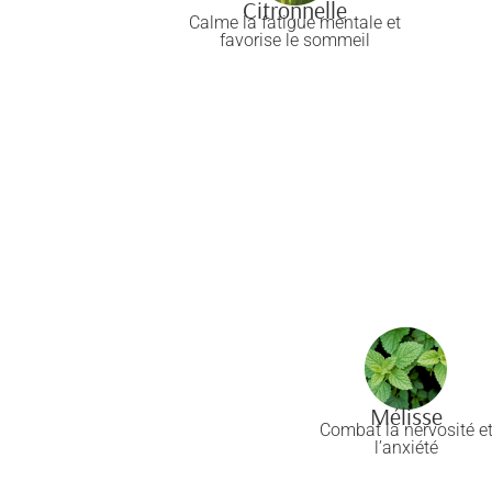
Citronnelle
Calme la fatigue mentale et
favorise le sommeil
Mélisse
Combat la nervosité e
l’anxiété