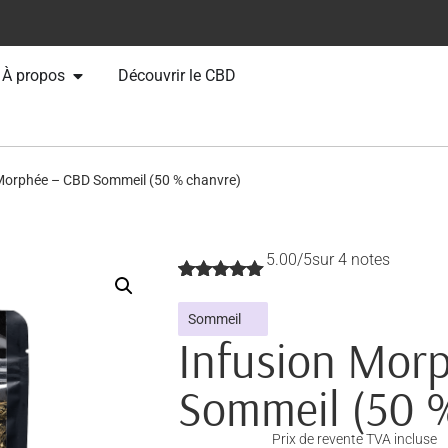
À propos
Découvrir le CBD
 Morphée – CBD Sommeil (50 % chanvre)
5.00/5
sur 4 notes
Noté
4
5.00
sur 5
Sommeil
basé sur
Infusion Mor
notations
client
Sommeil (50 
Prix de revente TVA incluse