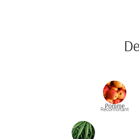
De
Pomme
Réconfortant