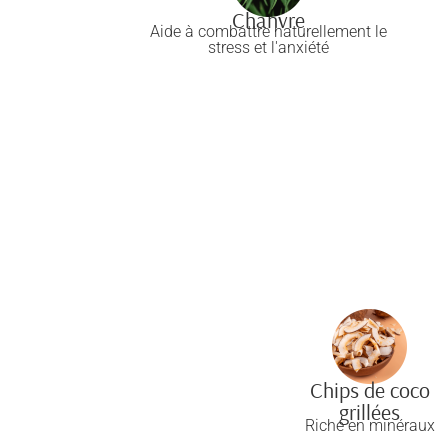
Chanvre
Aide à combattre naturellement le
stress et l'anxiété
Chips de coco
grillées
Riche en minéraux