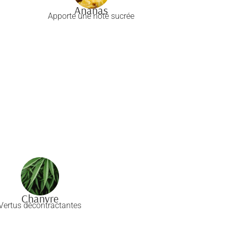
Ananas
Apporte une note sucrée
Chanvre
Vertus décontractantes