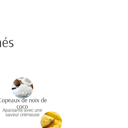
nés
Copeaux de noix de
coco
Apaisante avec une
saveur crémeuse