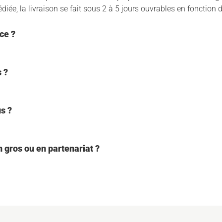
iée, la livraison se fait sous 2 à 5 jours ouvrables en fonction 
ce ?
 ?
s ?
 gros ou en partenariat ?