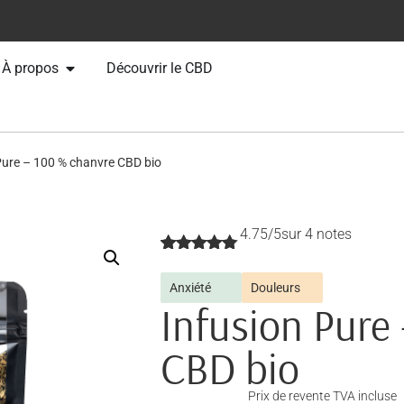
À propos
Découvrir le CBD
Pure – 100 % chanvre CBD bio
4.75/5
sur 4 notes
Noté
4
4.75
sur 5
Anxiété
Douleurs
basé sur
Infusion Pure
notations
client
CBD bio
Prix de revente TVA incluse