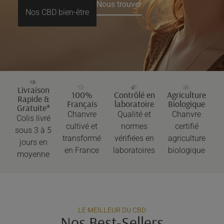
Nous trouver
Nos CBD bien-être
Livraison
100%
Contrôlé en
Agriculture
Rapide &
Français
laboratoire
Biologique
Gratuite*
Chanvre
Qualité et
Chanvre
Colis livré
cultivé et
normes
certifié
sous 3 à 5
transformé
vérifiées en
agriculture
jours en
en France
laboratoires
biologique
moyenne
LE MEILLEUR DU CBD
Nos Best-Sellers