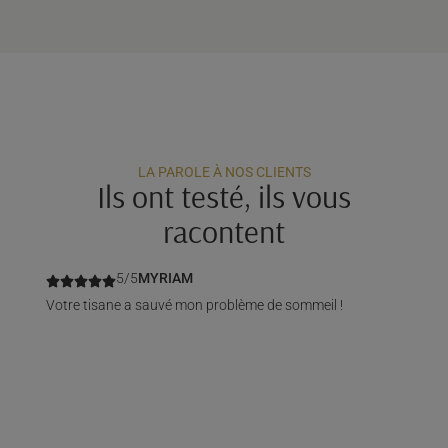
LA PAROLE À NOS CLIENTS
Ils ont testé, ils vous
racontent
5/5
MYRIAM
Votre tisane a sauvé mon problème de sommeil !
Touj
On 