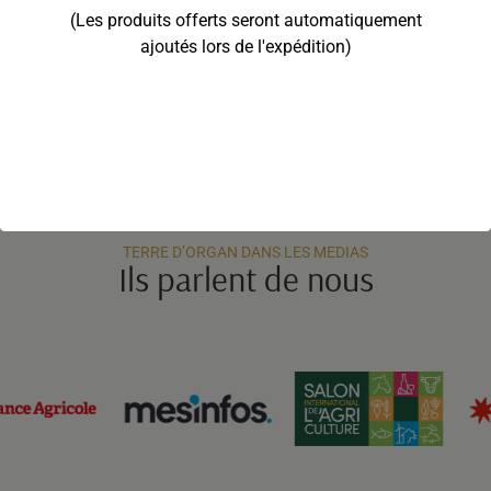
Découvrir la gamme
Découvrir la gamme
(Les produits offerts seront automatiquement
ajoutés lors de l'expédition)
TERRE D’ORGAN DANS LES MEDIAS
Ils parlent de nous