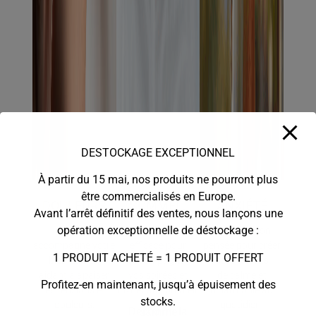
DESTOCKAGE EXCEPTIONNEL
À partir du 15 mai, nos produits ne pourront plus
être commercialisés en Europe.
DOULEURS
SOMMEIL
ANXIÉTÉ
Avant l’arrêt définitif des ventes, nous lançons une
opération exceptionnelle de déstockage :
Le CBD
Un rituel naturel et
Une sélection
accompagne votre
efficace pour
pensée pour créer
1 PRODUIT ACHETÉ = 1 PRODUIT OFFERT
bien-être en
accompagner
des instants
aidant à apaiser
vos soirées et
de calme et
Profitez-en maintenant, jusqu’à épuisement des
les tensions et
inviter au sommeil.
d’harmonie au
stocks.
douleurs.
quotidien.
Découvrir la gamme