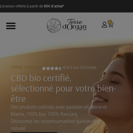
modal-check
Livraison offerte à partir de
80€ d’achat*
0
TERRE D’ORGAN
4.9/5 sur 24 notes
CBD bio certifié,
sélectionné pour votre bien-
être
Des produits cultivés avec passion en Seine-et-
Marne, 100% bio, 100% français.
Découvrez les incontournables du bien-être
naturel.