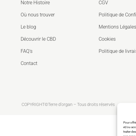
Notre Histoire
CGV
Où nous trouver
Politique de Confi
Le blog
Mentions Légale
Découvrir le CBD
Cookies
FAQ's
Politique de livra
Contact
COPYRIGHT©Terre d’organ – Tous droits réservés
Pour offr
et/ou acc
traiter d