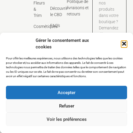
Politique de
Fleurs
nos
livraisons et
Découvrir
&
produits
retours
le CBD
Trim
dans votre
boutique ?
FAQ's
Cosmétiques
Demandez
dès
Contact
Gérer le consentement aux
maintenant
cookies
notre
catalogue
Pour offrir les meilleures expériences, nous utilisons des technologies telles que les cookies
tarifaire
pour stocker et/ou accéder aux informations des appareils. Le fait de consentir à ces
dédié aux
technologies nous permettra de traiter des données telles que le comportement de navigation
pros.
ou les ID uniques sur ce site. Le fait de ne pas consentir ou de retirer son consentement peut
avoir un effet négatif sur certaines caractéristiques et fonctions.
Nous contacter
Accepter
Refuser
Voir les préférences
COPYRIGHT©Terre d’organ – Tous droits réservés