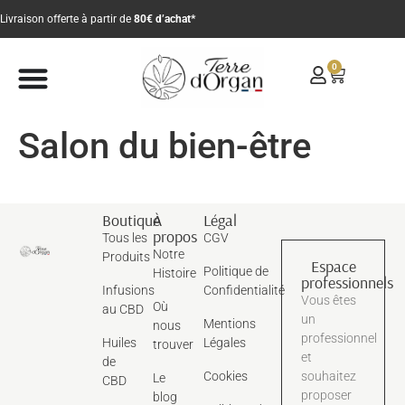
Livraison offerte à partir de
80€ d’achat*
0
Salon du bien-être
Boutique
À
Légal
propos
Tous les
CGV
Notre
Produits
Espace
Politique de
Histoire
professionnels
Infusions
Confidentialité
Vous êtes
Où
au CBD
un
Mentions
nous
professionnel
Huiles
Légales
trouver
et
de
Cookies
souhaitez
Le
CBD
proposer
blog