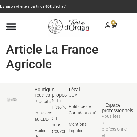
Livraison offerte à partir de
80€ d’achat*
0
Article La France
Agricole
Boutique
À
Légal
propos
Tous les
CGV
Notre
Produits
Espace
Politique de
Histoire
professionnels
Infusions
Confidentialité
Vous êtes
Où
au CBD
un
Mentions
nous
professionnel
Huiles
Légales
trouver
et
de