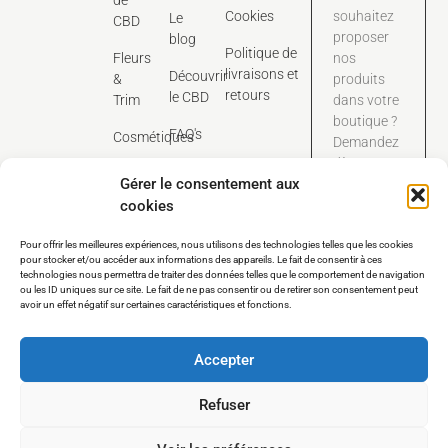
Cookies
souhaitez
Le
CBD
proposer
blog
Politique de
Fleurs
nos
livraisons et
Découvrir
&
produits
retours
le CBD
Trim
dans votre
boutique ?
FAQ's
Cosmétiques
Demandez
dès
Contact
Gérer le consentement aux
maintenant
cookies
notre
catalogue
Pour offrir les meilleures expériences, nous utilisons des technologies telles que les cookies
tarifaire
pour stocker et/ou accéder aux informations des appareils. Le fait de consentir à ces
dédié aux
technologies nous permettra de traiter des données telles que le comportement de navigation
pros.
ou les ID uniques sur ce site. Le fait de ne pas consentir ou de retirer son consentement peut
avoir un effet négatif sur certaines caractéristiques et fonctions.
Nous contacter
Accepter
Refuser