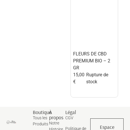
FLEURS DE CBD
PREMIUM BIO – 2
GR
15,00
Rupture de
€
stock
Boutique
À
Légal
propos
Tous les
CGV
Notre
Produits
Espace
Politique de
Histoire