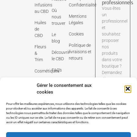
professionnels
Infusions
Confidentialité
Vous êtes
Où
au CBD
un
Mentions
nous
professionnel
Huiles
Légales
trouver
et
de
Cookies
souhaitez
Le
CBD
proposer
blog
Politique de
Fleurs
nos
livraisons et
Découvrir
&
produits
retours
le CBD
Trim
dans votre
boutique ?
FAQ's
Cosmétiques
Demandez
dès
Contact
Gérer le consentement aux
maintenant
cookies
notre
catalogue
Pour offrir les meilleures expériences, nous utilisons des technologies telles que les cookies
tarifaire
pour stocker et/ou accéder aux informations des appareils. Le fait de consentir à ces
dédié aux
technologies nous permettra de traiter des données telles que le comportement de navigation
pros.
ou les ID uniques sur ce site. Le fait de ne pas consentir ou de retirer son consentement peut
avoir un effet négatif sur certaines caractéristiques et fonctions.
Nous contacter