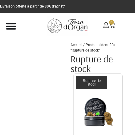
Livraison offerte à partir de
80€ d’achat*
0
Accueil
/ Produits identifiés
“Rupture de stock”
Rupture de
stock
Rupture de
terr
stock
e